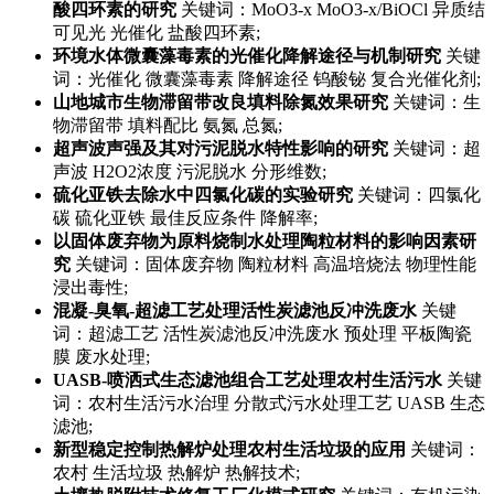
酸四环素的研究
关键词：MoO3-x MoO3-x/BiOCl 异质结
可见光 光催化 盐酸四环素;
环境水体微囊藻毒素的光催化降解途径与机制研究
关键
词：光催化 微囊藻毒素 降解途径 钨酸铋 复合光催化剂;
山地城市生物滞留带改良填料除氮效果研究
关键词：生
物滞留带 填料配比 氨氮 总氮;
超声波声强及其对污泥脱水特性影响的研究
关键词：超
声波 H2O2浓度 污泥脱水 分形维数;
硫化亚铁去除水中四氯化碳的实验研究
关键词：四氯化
碳 硫化亚铁 最佳反应条件 降解率;
以固体废弃物为原料烧制水处理陶粒材料的影响因素研
究
关键词：固体废弃物 陶粒材料 高温培烧法 物理性能
浸出毒性;
混凝-臭氧-超滤工艺处理活性炭滤池反冲洗废水
关键
词：超滤工艺 活性炭滤池反冲洗废水 预处理 平板陶瓷
膜 废水处理;
UASB-喷洒式生态滤池组合工艺处理农村生活污水
关键
词：农村生活污水治理 分散式污水处理工艺 UASB 生态
滤池;
新型稳定控制热解炉处理农村生活垃圾的应用
关键词：
农村 生活垃圾 热解炉 热解技术;