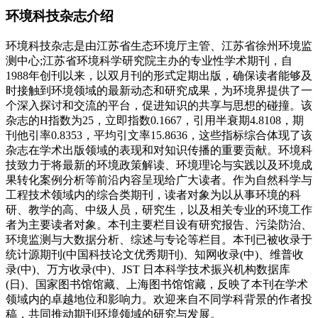
环境科技杂志介绍
环境科技杂志是由江苏省生态环境厅主管、江苏省徐州环境监
测中心;江苏省环境科学研究院主办的专业性学术期刊，自
1988年创刊以来，以双月刊的形式定期出版，确保读者能够及
时接触到环境领域的最新动态和研究成果，为环境界提供了一
个深入探讨和交流的平台，促进知识的共享与思想的碰撞。该
杂志的H指数为25，立即指数0.1667，引用半衰期4.8108，期
刊他引率0.8353，平均引文率15.8636，这些指标综合体现了该
杂志在学术出版领域的表现和对知识传播的重要贡献。环境科
技致力于将最新的环境政策解读、环境理论与实践以及环境成
果转化案例分析等前沿内容呈现给广大读者。作为自然科学与
工程技术领域内的综合类期刊，读者对象为以从事环境的科
研、教学的高、中级人员，研究生，以及相关专业的环境工作
者为主要读者对象。本刊主要栏目设有研究报告、污染防治、
环境监测与大数据分析、综述与专论等栏目。本刊已被收录于
统计源期刊(中国科技论文优秀期刊)、知网收录(中)、维普收
录(中)、万方收录(中)、JST 日本科学技术振兴机构数据库
(日)、国家图书馆馆藏、上海图书馆馆藏，反映了本刊在学术
领域内的卓越地位和影响力。欢迎来自不同学科背景的作者投
稿，共同推动期刊环境领域的研究与发展。